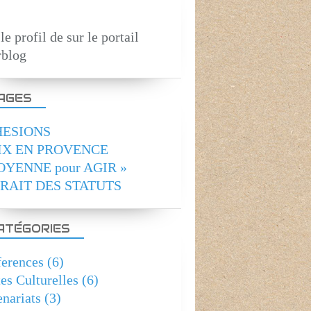
 le profil de
sur le portail
blog
AGES
ESIONS
IX EN PROVENCE
OYENNE pour AGIR »
RAIT DES STATUTS
SITES CULTURELLES
ATÉGORIES
erences
(6)
tes Culturelles
(6)
enariats
(3)