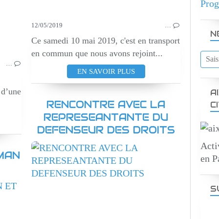
Prog
12/05/2019
…
N
Ce samedi 10 mai 2019, c'est en transport
en commun que nous avons rejoint...
…
EN SAVOIR PLUS
 d’une
A
RENCONTRE AVEC LA
C
REPRESEANTANTE DU
DEFENSEUR DES DROITS
Acti
MAN
en P
S