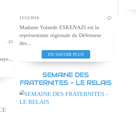
15/12/2018
…
Madame Yolande ESKENAZI est la
représentante régionale du Défenseur
…
des...
EN SAVOIR PLUS
aye...
SEMAINE DES
FRATERNITES - LE RELAIS
CONFERENCES